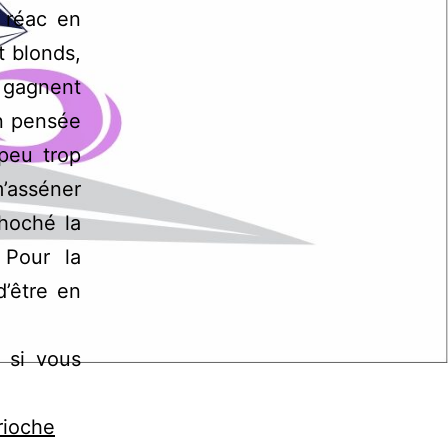
 réac en
t blonds,
i gagnent
en pensée
peu trop
m’asséner
hoché la
 Pour la
d’être en
s si vous
rioche