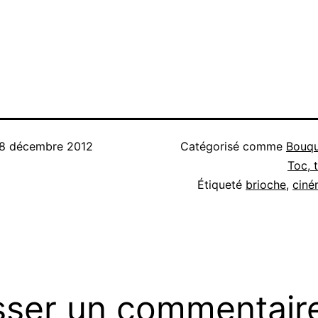
8 décembre 2012
Catégorisé comme
Bouqu
Toc, 
Étiqueté
brioche
,
ciné
sser un commentair