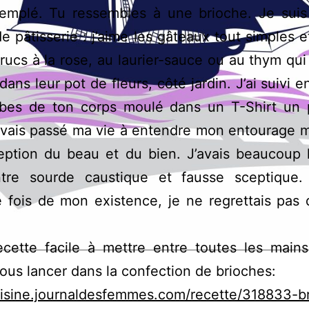
ntemplé. Tu ressembles à une brioche. Je suis
e pâtisserie : j’aime les gâteaux tout simples e
trucs à la rose, au laurier-sauce ou au thym qu
 dans leur pot de fleurs, côté jardin. J’ai suivi 
rbes de ton corps moulé dans un T-Shirt un 
’avais passé ma vie à entendre mon entourage 
eption du beau et du bien. J’avais beaucoup 
ntre sourde caustique et fausse sceptique.
 fois de mon existence, je ne regrettais pas 
ecette facile à mettre entre toutes les main
ous lancer dans la confection de brioches:
uisine.journaldesfemmes.com/recette/318833-b