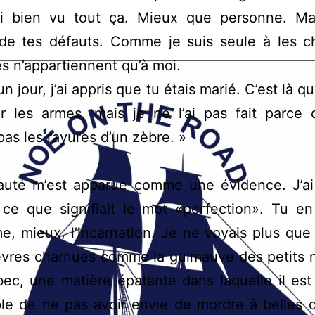
’ai bien vu tout ça. Mieux que personne. Mai
de tes défauts. Comme je suis seule à les ché
es n’appartiennent qu’à moi.
un jour, j’ai appris que tu étais marié. C’est là qu
r les armes, mais je ne l’ai pas fait parce 
as les rayures d’un zèbre. »
auté m’est apparue comme une évidence. J’ai
ce que signifiait le mot «perfection». Tu en
, mieux, l’incarnation. Je ne voyais plus que
lèvres charnues comme la guimauve des petits 
ec, une matière épatante dans laquelle il est
le de ne pas avoir envie de mordre à belles 