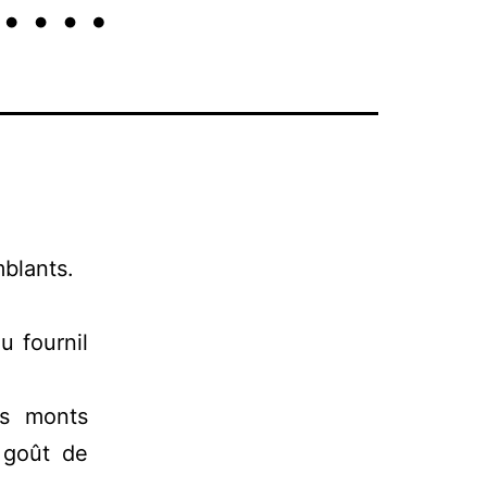
blants.
u fournil
ts monts
 goût de