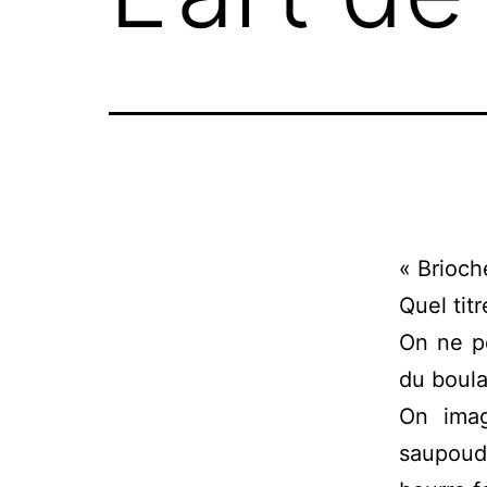
« Brioch
Quel tit
On ne pe
du boula
On imag
saupoud