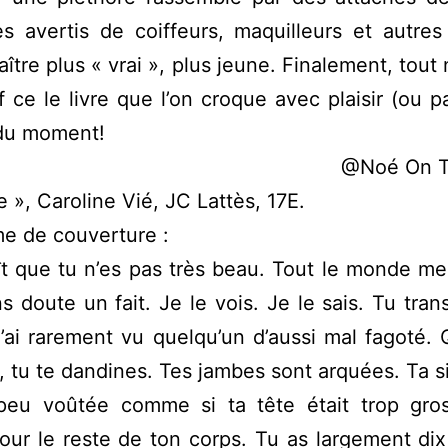
s avertis de coiffeurs, maquilleurs et autres 
aître plus « vrai », plus jeune. Finalement, tout 
 ce le livre que l’on croque avec plaisir (ou p
 du moment!
@Noé On T
e », Caroline Vié, JC Lattès, 17E.
e de couverture :
aît que tu n’es pas très beau. Tout le monde me 
ns doute un fait. Je le vois. Je le sais. Tu tran
j’ai rarement vu quelqu’un d’aussi mal fagoté.
 tu te dandines. Tes jambes sont arquées. Ta s
peu voûtée comme si ta tête était trop gros
our le reste de ton corps. Tu as largement dix