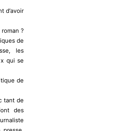
t d’avoir
n roman ?
itiques de
sse, les
ux qui se
itique de
c tant de
font des
urnaliste
 presse,