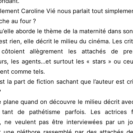
ondant.
nalement Caroline Vié nous parlait tout simplemen
che au four ?
u’elle aborde le thème de la maternité dans so
’est rien, elle décrit le milieu du cinéma. Les cr
côtoient allègrement les attachés de pre
rs, les agents…et surtout les « stars » ou ce
rent comme tels.
st la part de fiction sachant que l’auteur est cr
?
 plane quand on découvre le milieu décrit ave
 tant de pathétisme parfois. Les actrices 
, ne veulent pas être interviewées par un jo
r une pléthore rassemblé par des attachés de