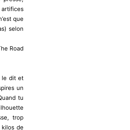
artifices
n’est que
as) selon
he Road
le dit et
spires un
 Quand tu
ilhouette
se, trop
 kilos de