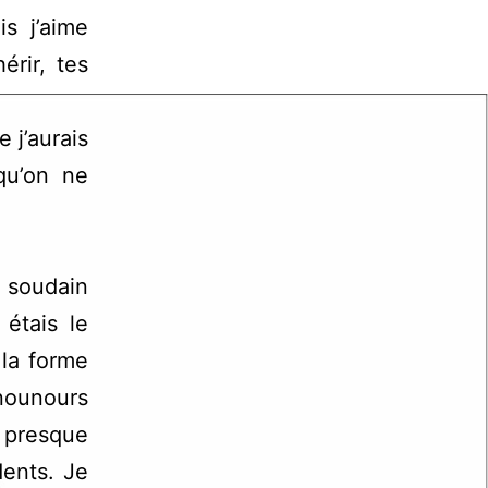
s j’aime
rir, tes
e j’aurais
qu’on ne
 soudain
 étais le
 la forme
nounours
 presque
dents. Je