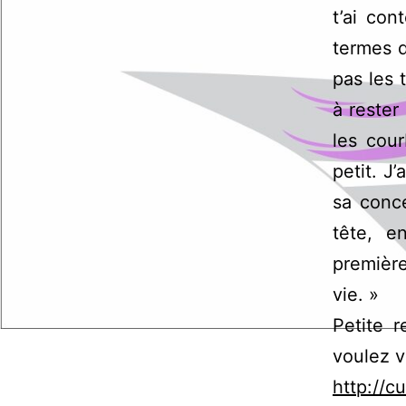
t’ai co
termes d
pas les 
à rester
les cou
petit. J
sa conc
tête, e
première
vie. »
Petite r
voulez v
http://c