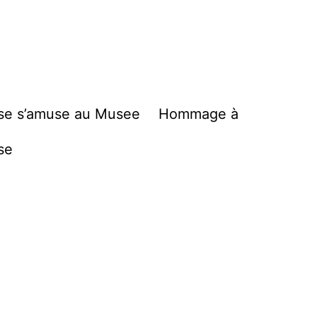
se s’amuse au Musee
Hommage à
se
e….