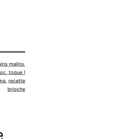
ins malins
,
toc, toque !
ma
,
recette
brioche
e