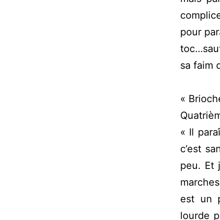
complice
pour par
toc…sauf
sa faim
« Brioch
Quatrièm
« Il par
c’est sa
peu. Et 
marches,
est un 
lourde p