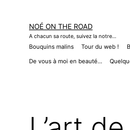
Aller
au
contenu
NOÉ ON THE ROAD
A chacun sa route, suivez la notre…
Bouquins malins
Tour du web !
B
De vous à moi en beauté…
Quelqu
L’art de