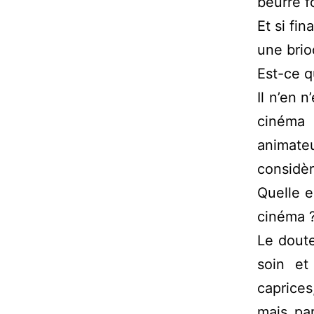
beurre f
Et si fi
une brio
Est-ce q
Il n’en n
cinéma 
animateu
considè
Quelle e
cinéma 
Le doute
soin et
caprices
mais pa