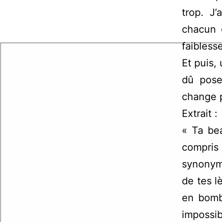
trop. J
chacun 
faibless
Et puis, 
dû pose
change p
Extrait :
« Ta be
compris 
synonyme
de tes 
en bomb
impossib