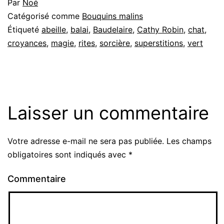
Par
Noé
Catégorisé comme
Bouquins malins
Étiqueté
abeille
,
balai
,
Baudelaire
,
Cathy Robin
,
chat
,
croyances
,
magie
,
rites
,
sorcière
,
superstitions
,
vert
Laisser un commentaire
Votre adresse e-mail ne sera pas publiée.
Les champs
obligatoires sont indiqués avec
*
Commentaire