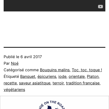
Publié le
6 avril 2017
Par
Noé
Catégorisé comme
Bouquins malins
,
Toc, toc, toque !
Étiqueté
Banquet
,
épicuriens
,
iode
,
orientale
,
Platon
,
recette
,
saveur asiatitque
,
terroir
,
tradition française
,
végétariens