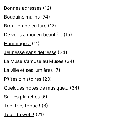
Bonnes adresses
(12)
Bouquins malins
(74)
Brouillon de culture
(17)
De vous à moi en beauté…
(15)
Hommage à
(11)
Jeunesse sans détresse
(34)
La Muse s'amuse au Musee
(34)
La ville et ses lumières
(7)
P'tites z'histoires
(20)
Quelques notes de musique…
(34)
Sur les planches
(6)
Toc, toc, toque !
(8)
Tour du web !
(21)