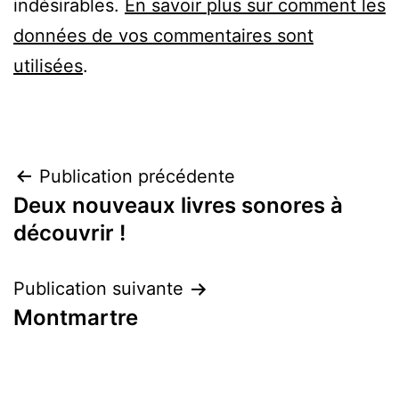
indésirables.
En savoir plus sur comment les
données de vos commentaires sont
utilisées
.
Navigation
Publication précédente
Deux nouveaux livres sonores à
de
découvrir !
l’article
Publication suivante
Montmartre