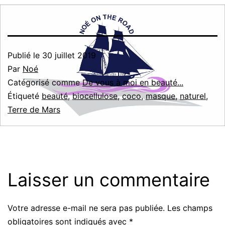
Publié le
30 juillet 2019
Par
Noé
Catégorisé comme
De vous à moi en beauté...
Étiqueté
beauté
,
biocellulose
,
coco
,
masque
,
naturel
,
Terre de Mars
Laisser un commentaire
Votre adresse e-mail ne sera pas publiée.
Les champs
obligatoires sont indiqués avec
*