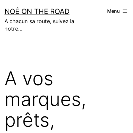
Aller
NOÉ ON THE ROAD
Menu
au
A chacun sa route, suivez la
contenu
notre…
A vos
marques,
prêts,