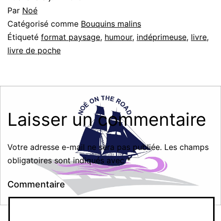
Par
Noé
Catégorisé comme
Bouquins malins
Étiqueté
format paysage
,
humour
,
indéprimeuse
,
livre
,
livre de poche
Laisser un commentaire
Votre adresse e-mail ne sera pas publiée.
Les champs
obligatoires sont indiqués avec
*
Commentaire