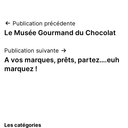
Navigation
Publication précédente
Le Musée Gourmand du Chocolat
de
l’article
Publication suivante
A vos marques, prêts, partez….euh
marquez !
Les catégories