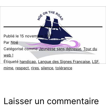
Publié le
15 novembre 2017
Par
Noé
Catégorisé comme
Jeunesse sans détresse
,
Tour du
web !
Étiqueté
handicap
,
Langue des Signes Française
,
LSF
,
mime
,
respect
,
rires
,
silence
,
tolérance
Laisser un commentaire