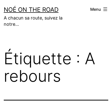
Aller
NOÉ ON THE ROAD
Menu
au
A chacun sa route, suivez la
contenu
notre…
Étiquette :
A
rebours