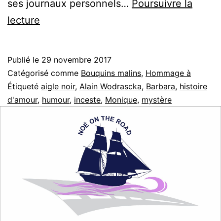
ses journaux personnels…
Poursuivre la
Barbara,
lecture
Biographie
intime
Publié le
29 novembre 2017
Catégorisé comme
Bouquins malins
,
Hommage à
Étiqueté
aigle noir
,
Alain Wodrascka
,
Barbara
,
histoire
d'amour
,
humour
,
inceste
,
Monique
,
mystère