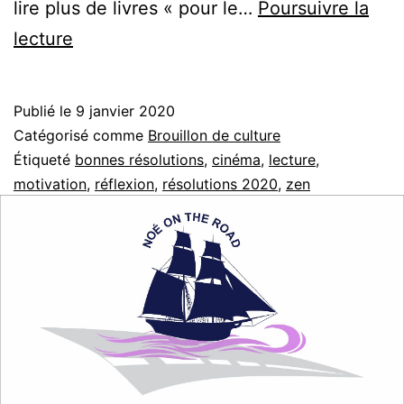
lire plus de livres « pour le…
Poursuivre la
Bonnes
lecture
résolutions
2020
Publié le
9 janvier 2020
!
Catégorisé comme
Brouillon de culture
Étiqueté
bonnes résolutions
,
cinéma
,
lecture
,
motivation
,
réflexion
,
résolutions 2020
,
zen