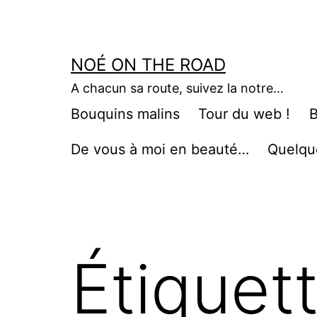
Aller
au
contenu
NOÉ ON THE ROAD
A chacun sa route, suivez la notre…
Bouquins malins
Tour du web !
B
De vous à moi en beauté…
Quelqu
Étiquet