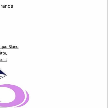
grands
que Blanc
,
itte
,
cent