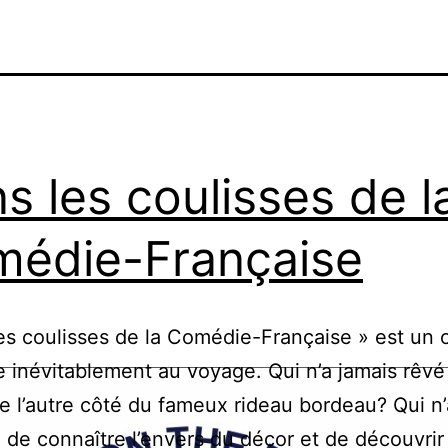
s les coulisses de l
édie-Française
es coulisses de la Comédie-Française » est un
te inévitablement au voyage. Qui n’a jamais rêvé
e l’autre côté du fameux rideau bordeau? Qui n’
 de connaître l’envers du décor et de découvrir