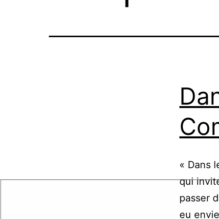
Dan
Com
« Dans l
qui invi
passer d
eu envie