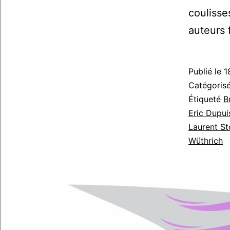
coulisse
auteurs 
Publié le
1
Catégori
Étiqueté
B
Eric Dupui
Laurent St
Wüthrich