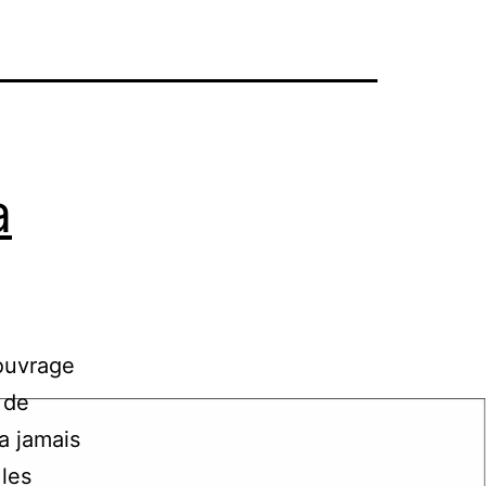
a
 ouvrage
 de
a jamais
 les