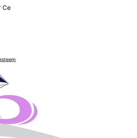
? Ce
 esteem