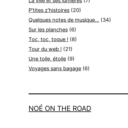
La ville et ses lumières
(7)
P'tites z'histoires
(20)
Quelques notes de musique…
(34)
Sur les planches
(6)
Toc, toc, toque !
(8)
Tour du web !
(21)
Une toile, étoile
(9)
Voyages sans bagage
(6)
NOÉ ON THE ROAD