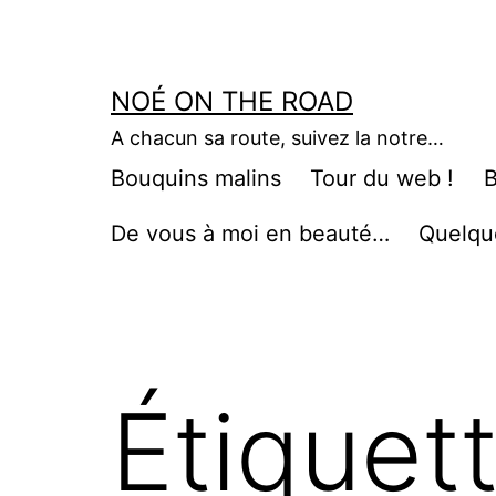
Aller
au
contenu
NOÉ ON THE ROAD
A chacun sa route, suivez la notre…
Bouquins malins
Tour du web !
B
De vous à moi en beauté…
Quelqu
Étiquet