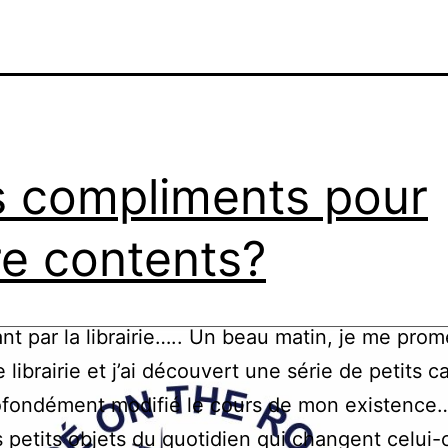
 compliments pour
re contents?
nt par la librairie….. Un beau matin, je me prom
 librairie et j’ai découvert une série de petits c
ofondément modifié le cours de mon existence…
es petits objets du quotidien qui changent celui-c