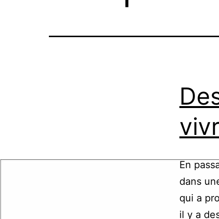
Des
viv
En passa
dans une
qui a pr
il y a d