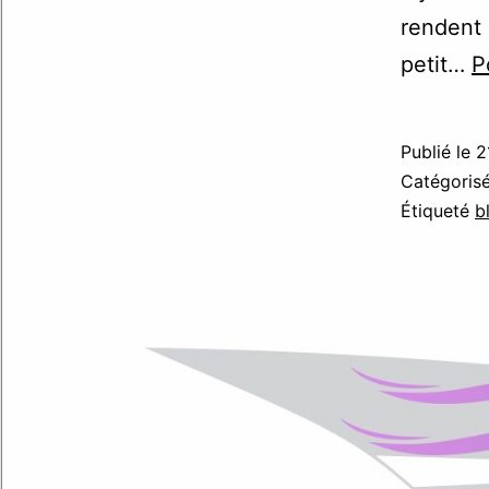
rendent 
petit…
P
Publié le
2
Catégori
Étiqueté
b