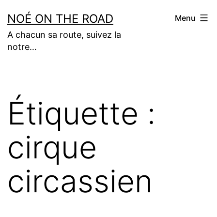
Aller
NOÉ ON THE ROAD
Menu
au
A chacun sa route, suivez la
contenu
notre…
Étiquette :
cirque
circassien