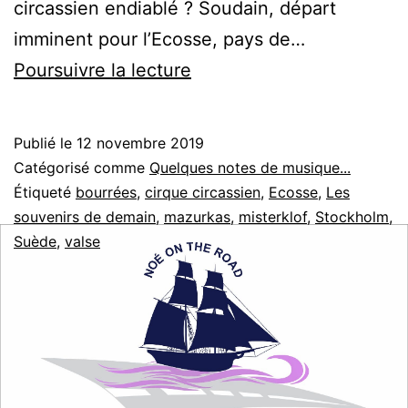
circassien endiablé ? Soudain, départ
imminent pour l’Ecosse, pays de…
Les
Poursuivre la lecture
souvenirs
de
Publié le
12 novembre 2019
demain
Catégorisé comme
Quelques notes de musique...
Étiqueté
bourrées
,
cirque circassien
,
Ecosse
,
Les
souvenirs de demain
,
mazurkas
,
misterklof
,
Stockholm
,
Suède
,
valse