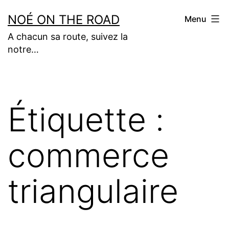
Aller
NOÉ ON THE ROAD
Menu
au
A chacun sa route, suivez la
contenu
notre…
Étiquette :
commerce
triangulaire