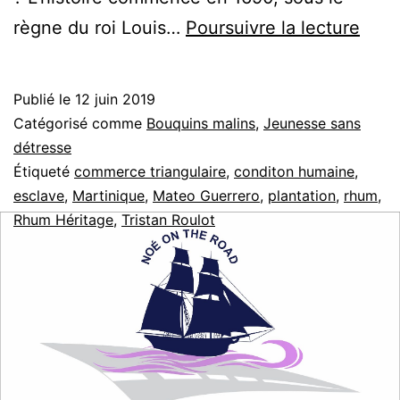
Rhu
règne du roi Louis…
Poursuivre la lecture
Héri
Publié le
12 juin 2019
Catégorisé comme
Bouquins malins
,
Jeunesse sans
détresse
Étiqueté
commerce triangulaire
,
conditon humaine
,
esclave
,
Martinique
,
Mateo Guerrero
,
plantation
,
rhum
,
Rhum Héritage
,
Tristan Roulot