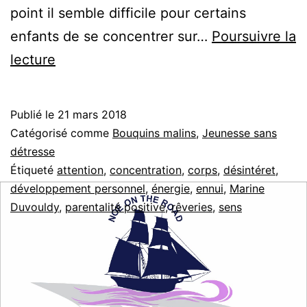
point il semble difficile pour certains
enfants de se concentrer sur…
Poursuivre la
50
lecture
activités
bienveillantes
Publié le
21 mars 2018
pour
Catégorisé comme
Bouquins malins
,
Jeunesse sans
mieux
détresse
Étiqueté
attention
,
concentration
,
corps
,
désintéret
,
se
développement personnel
,
énergie
,
ennui
,
Marine
concentrer
Duvouldy
,
parentalité positive
,
rêveries
,
sens