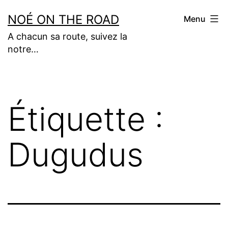
Aller
NOÉ ON THE ROAD
Menu
au
A chacun sa route, suivez la
contenu
notre…
Étiquette :
Dugudus