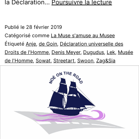
J’ai
la Déclaration…
Poursuivre la lecture
le
droit
Publié le
28 février 2019
d’avoir
Catégorisé comme
La Muse s'amuse au Musee
des
Étiqueté
Anje
,
de Goin
,
Déclaration universelle des
Droits de l'Homme
,
Denis Meyer
,
Dugudus
,
Lek
,
Musée
droits
de l'Homme
,
Sowat
,
Streetart
,
Swoon
,
Zag&Sia
!