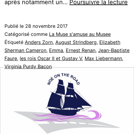
A
après notamment un…
Poursuivre la lecture
Zo
le
Publié le
28 novembre 2017
ma
Catégorisé comme
La Muse s'amuse au Musee
d
Étiqueté
Anders Zorn
,
August Strindberg
,
Elizabeth
Sherman Cameron
,
Emma
,
Ernest Renan
,
Jean-Baptiste
la
Faure
,
les rois Oscar II et Gustav V
,
Max Liebermann
,
pe
Virginia Purdy Bacon
su