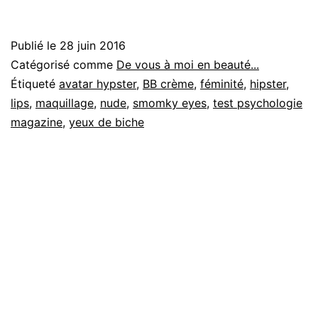
up
or
Publié le
28 juin 2016
not
Catégorisé comme
De vous à moi en beauté...
Étiqueté
avatar hypster
,
BB crème
,
féminité
,
hipster
,
lips
,
maquillage
,
nude
,
smomky eyes
,
test psychologie
magazine
,
yeux de biche