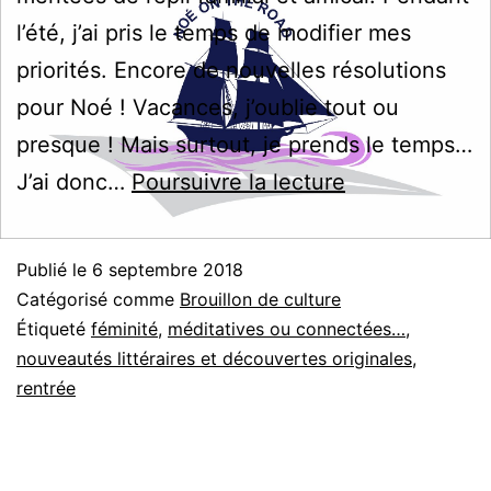
l’été, j’ai pris le temps de modifier mes
priorités. Encore de nouvelles résolutions
pour Noé ! Vacances, j’oublie tout ou
presque ! Mais surtout, je prends le temps…
Rentrée
J’ai donc…
Poursuivre la lecture
2018
Publié le
6 septembre 2018
Catégorisé comme
Brouillon de culture
Étiqueté
féminité
,
méditatives ou connectées…
,
nouveautés littéraires et découvertes originales
,
rentrée