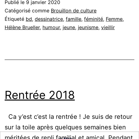
Publié le
9 janvier 2020
de
Catégorisé comme
Brouillon de culture
Hélène
Étiqueté
bd
,
dessinatrice
,
famille
,
féminité
,
Femme
,
Hélène Brueller
,
humour
,
jeune
,
jeunisme
,
vieillir
Bruller
Rentrée 2018
Ca y’est c’est la rentrée ! Je suis de retour
sur la toile après quelques semaines bien
méritées de repli familial et amical. Pendant