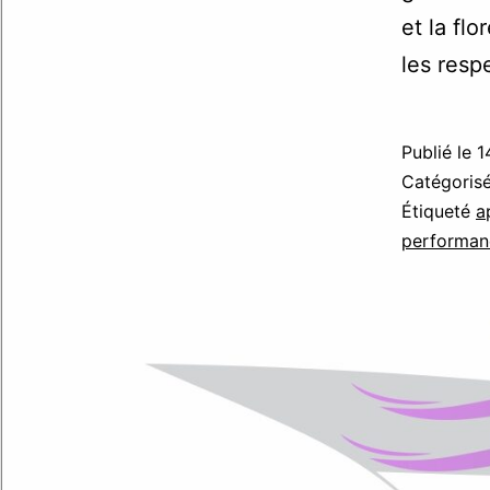
et la fl
les resp
Publié le
1
Catégori
Étiqueté
a
performan