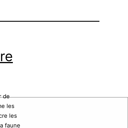
ire
r de
me les
cre les
La faune