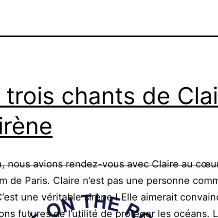
 trois chants de Cla
sirène
, nous avions rendez-vous avec Claire au cœu
um de Paris. Claire n’est pas une personne com
C’est une véritable sirène ! Elle aimerait convain
ons futures de l’utilité de protéger les océans. 