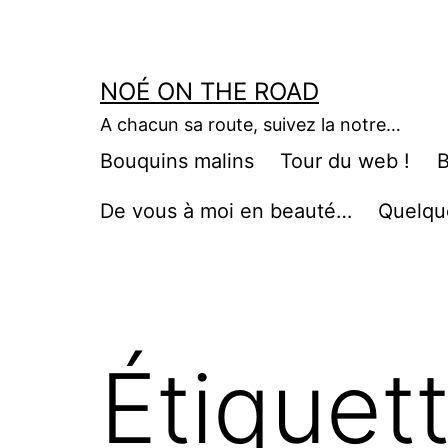
Aller
au
contenu
NOÉ ON THE ROAD
A chacun sa route, suivez la notre…
Bouquins malins
Tour du web !
B
De vous à moi en beauté…
Quelqu
Étiquet