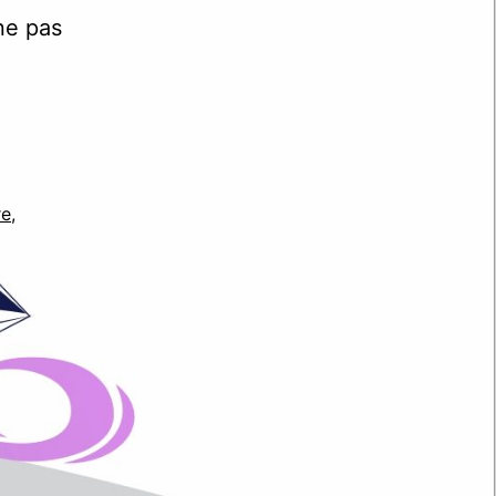
ne pas
re
,