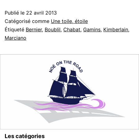
Publié le
22 avril 2013
Catégorisé comme
Une toile, étoile
Étiqueté
Bernier
,
Boublil
,
Chabat
,
Gamins
,
Kimberlain
,
Marciano
Les catégories