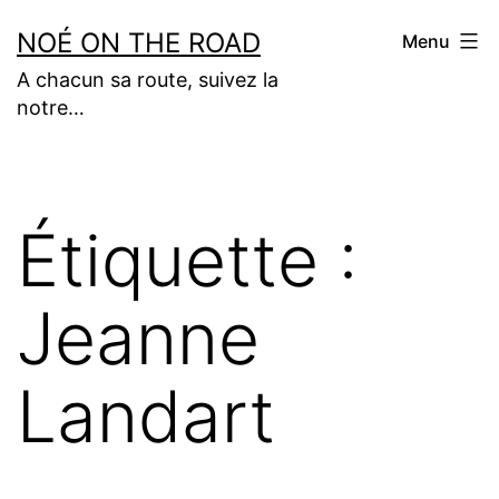
Aller
NOÉ ON THE ROAD
Menu
au
A chacun sa route, suivez la
contenu
notre…
Étiquette :
Jeanne
Landart