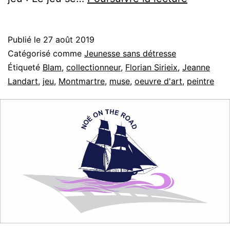
Publié le
27 août 2019
Catégorisé comme
Jeunesse sans détresse
Étiqueté
Blam
,
collectionneur
,
Florian Sirieix
,
Jeanne
Landart
,
jeu
,
Montmartre
,
muse
,
oeuvre d'art
,
peintre