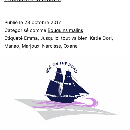
tout
va
Publié le
23 octobre 2017
bien
Catégorisé comme
Bouquins malins
Étiqueté
Emma
,
Jusqu'ici tout va bien
,
Katie Dorl
,
Manao
,
Marjoux
,
Narcisse
,
Oxane