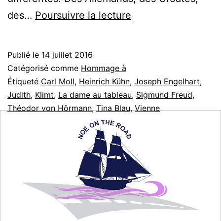
Vienne
des…
Poursuivre la lecture
selon
Klimt
Publié le
14 juillet 2016
Catégorisé comme
Hommage à
Étiqueté
Carl Moll
,
Heinrich Kühn
,
Joseph Engelhart
,
Judith
,
Klimt
,
La dame au tableau
,
Sigmund Freud
,
Théodor von Hörmann
,
Tina Blau
,
Vienne