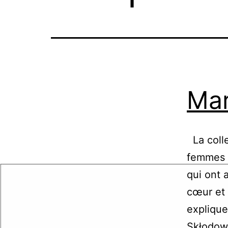
Mar
La coll
femmes q
qui ont 
cœur et 
explique
Skłodow