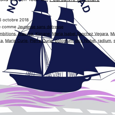
Curie
6 octobre 2018
sé comme
Jeunesse sans détresse
mbitions
,
Frau Isa
,
Kimane
,
Maria Isabel Sanchez Vegara
,
Ma
ka
,
Marie Curie
,
Pierre Curie
,
polonium
,
prix Nobel
,
radium
,