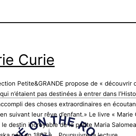
ie Curie
ection Petite&GRANDE propose de « découvrir 
ui n’étaient pas destinées à entrer dans l’Histo
accompli des choses extraordinaires en écoutan
en suivant leur rêve d’enfant.» Le livre « Marie 
 le destin incroyable de la petite Maria Salome
Marie
ska née en 1867 à…
Poursuivre la lecture