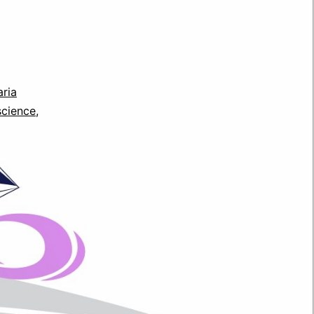
ria
science
,