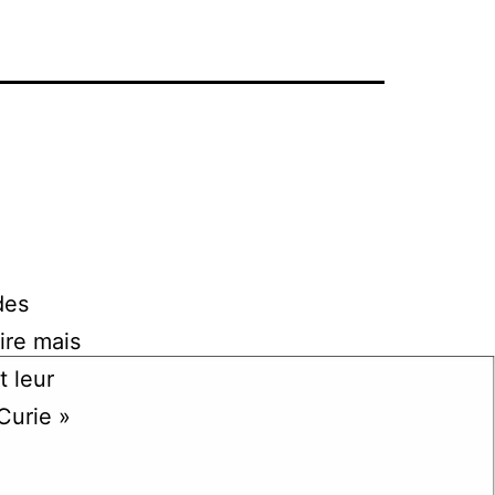
des
ire mais
t leur
Curie »
a