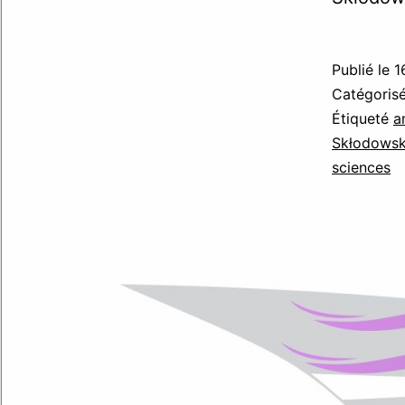
Publié le
1
Catégori
Étiqueté
a
Skłodows
sciences