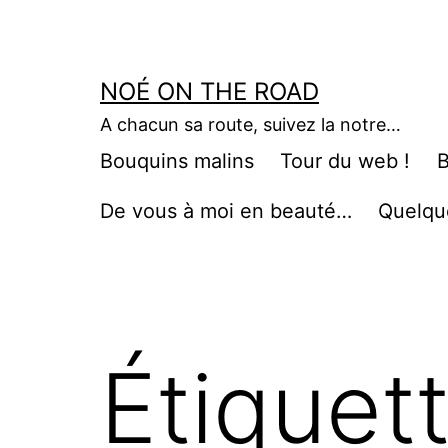
Aller
au
contenu
NOÉ ON THE ROAD
A chacun sa route, suivez la notre…
Bouquins malins
Tour du web !
B
De vous à moi en beauté…
Quelqu
Étiquet