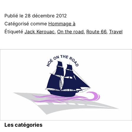
the
road
Publié le
28 décembre 2012
with
Catégorisé comme
Hommage à
Jack
Étiqueté
Jack Kerouac
,
On the road
,
Route 66
,
Travel
Keroua
in
english
Les catégories