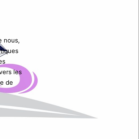
e nous,
étiques
es
vers les
ie de