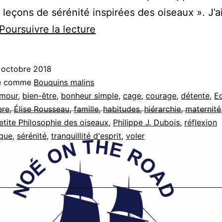
 leçons de sérénité inspirées des oiseaux ». J’a
Petite
Poursuivre la lecture
Philosophie
des
 octobre 2018
Oiseaux
sé comme
Bouquins malins
mour
,
bien-être
,
bonheur simple
,
cage
,
courage
,
détente
,
Ed
ère
,
Élise Rousseau
,
famille
,
habitudes
,
hiérarchie
,
maternité
etite Philosophie des oiseaux
,
Philippe J. Dubois
,
réflexion
ique
,
sérénité
,
tranquillité d'esprit
,
voler