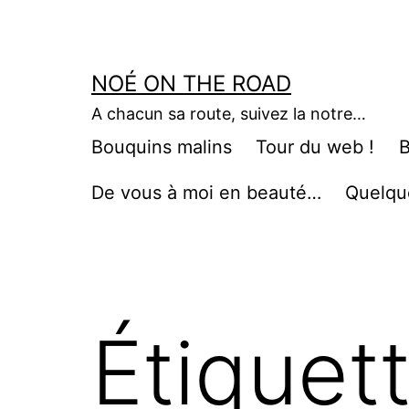
Aller
au
contenu
NOÉ ON THE ROAD
A chacun sa route, suivez la notre…
Bouquins malins
Tour du web !
B
De vous à moi en beauté…
Quelqu
Étiquet