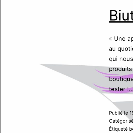
Biu
« Une ap
au quoti
qui nous
produits
boutique
tester !
Publié le
1
Catégori
Étiqueté
b