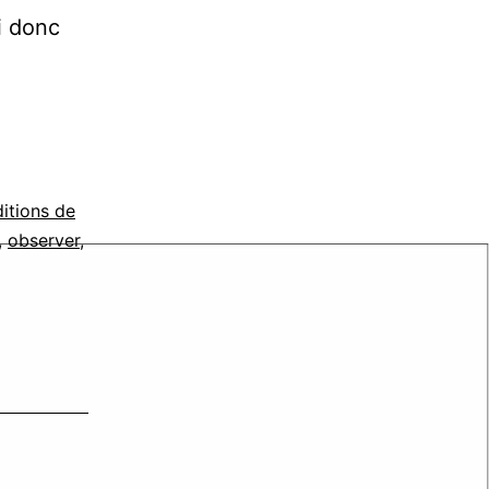
i donc
itions de
,
observer
,