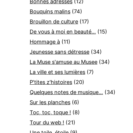
Bonnes adresses
(12)
Bouquins malins
(74)
Brouillon de culture
(17)
De vous à moi en beauté…
(15)
Hommage à
(11)
Jeunesse sans détresse
(34)
La Muse s'amuse au Musee
(34)
La ville et ses lumières
(7)
P'tites z'histoires
(20)
Quelques notes de musique…
(34)
Sur les planches
(6)
Toc, toc, toque !
(8)
Tour du web !
(21)
Une toile, étoile
(9)