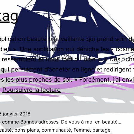
tag
plication beauté bienveillante qui prend soin d
dien ». Une application qui déniche les « cosm
 ressemblent et nous font du bien ». « Des fich
 qui permettent d’acheter en ligne et redirigent 
s les plus proches de soi. » Forcément, j’ai env
Biutag
…
Poursuivre la lecture
6 janvier 2018
sé comme
Bonnes adresses
,
De vous à moi en beauté...
eauté
,
bons plans
,
communauté
,
Femme
,
partage