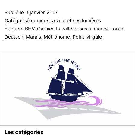
Marai
Publié le
3 janvier 2013
Catégorisé comme
La ville et ses lumières
Étiqueté
BHV
,
Garnier
,
La ville et ses lumières
,
Lorant
Deutsch
,
Marais
,
Métrônome
,
Point-virgule
Les catégories