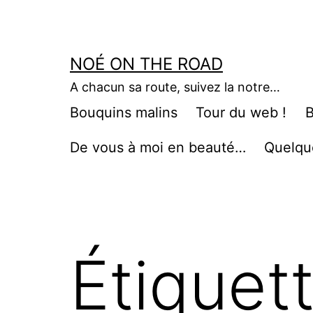
Aller
au
contenu
NOÉ ON THE ROAD
A chacun sa route, suivez la notre…
Bouquins malins
Tour du web !
B
De vous à moi en beauté…
Quelqu
Étiquet