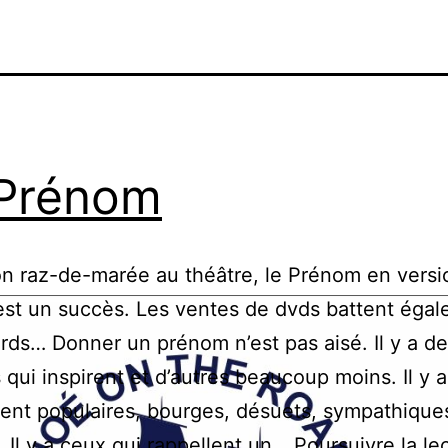
Prénom
n raz-de-marée au théâtre, le Prénom en versi
st un succès. Les ventes de dvds battent éga
rds… Donner un prénom n’est pas aisé. Il y a d
qui inspirent et d’autres beaucoup moins. Il y 
ent populaires, bourges, désuets, sympathique
 Il y a ceux qui rappellent un…
Poursuivre la le