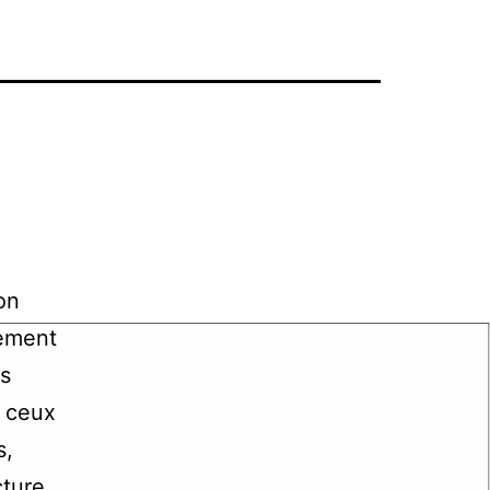
on
lement
es
a ceux
s,
Le
cture