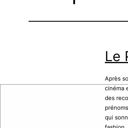
Le 
Après so
cinéma e
des reco
prénoms 
qui sonn
fashion…