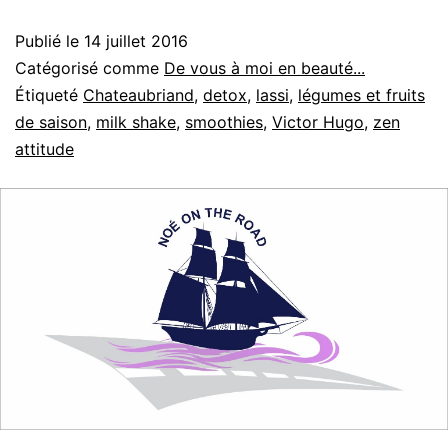
not
Publié le
14 juillet 2016
Catégorisé comme
De vous à moi en beauté...
Étiqueté
Chateaubriand
,
detox
,
lassi
,
légumes et fruits
de saison
,
milk shake
,
smoothies
,
Victor Hugo
,
zen
attitude