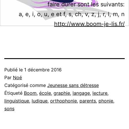
faire durer sont les suivants:
a, e, i, o, u, e et f, s, ch, v, z, j, r, l, m, n
http://www.boom-je-lis.fr/
Publié le
1 décembre 2016
Par
Noé
Catégorisé comme
Jeunesse sans détresse
Étiqueté
Boom
,
école
,
graphie
,
langage
,
lecture
,
linguistique
,
ludique
,
orthophonie
,
parents
,
phonie
,
sons