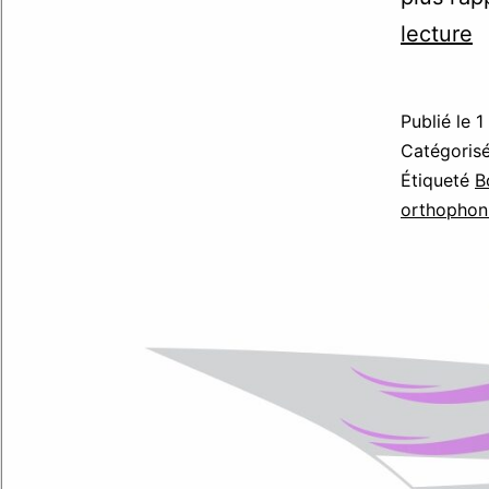
B
lecture
j
li
Publié le
1
!
Catégori
Étiqueté
B
orthophon