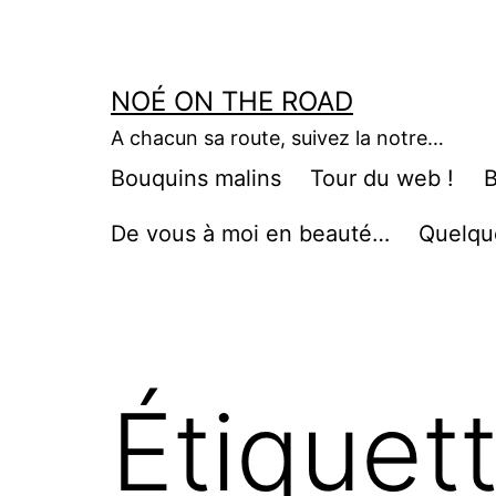
Aller
au
contenu
NOÉ ON THE ROAD
A chacun sa route, suivez la notre…
Bouquins malins
Tour du web !
B
De vous à moi en beauté…
Quelqu
Étiquet