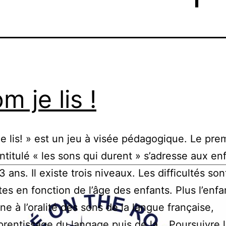
m je lis !
e lis! » est un jeu à visée pédagogique. Le pre
intitulé « les sons qui durent » s’adresse aux en
3 ans. Il existe trois niveaux. Les difficultés son
tes en fonction de l’âge des enfants. Plus l’enfa
une à l’oralité des sons de la langue française,
pprentissage du langage puis de la…
Poursuivre 