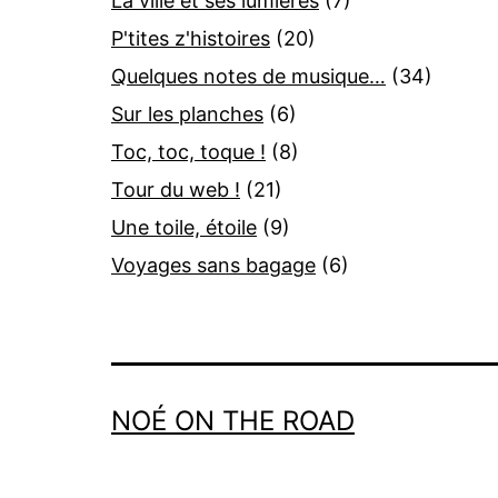
La ville et ses lumières
(7)
P'tites z'histoires
(20)
Quelques notes de musique…
(34)
Sur les planches
(6)
Toc, toc, toque !
(8)
Tour du web !
(21)
Une toile, étoile
(9)
Voyages sans bagage
(6)
NOÉ ON THE ROAD