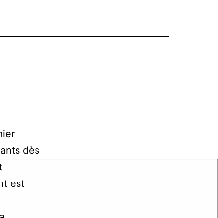
mier
fants dès
t
nt est
la