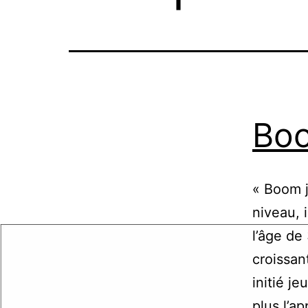
Boo
« Boom j
niveau, 
l’âge de 
croissan
initié je
plus l’a