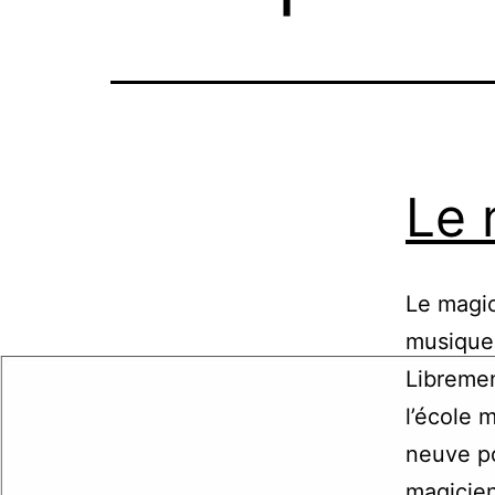
Le 
Le magic
musique 
Libremen
l’école 
neuve po
magicien