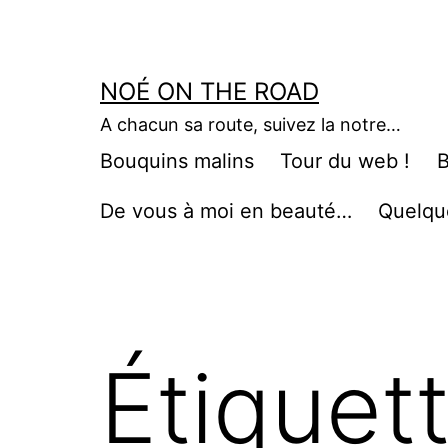
Aller
au
contenu
NOÉ ON THE ROAD
A chacun sa route, suivez la notre…
Bouquins malins
Tour du web !
B
De vous à moi en beauté…
Quelqu
Étiquet