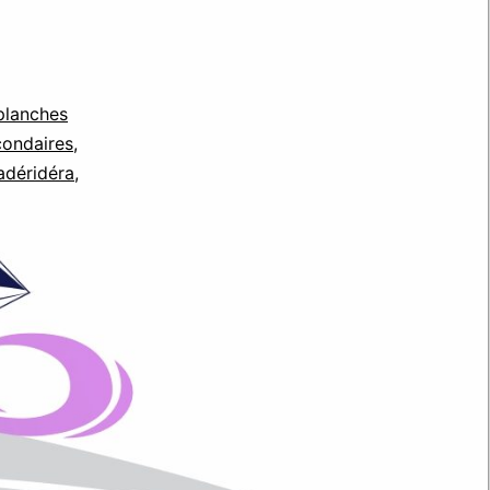
 planches
condaires
,
adéridéra
,