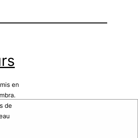
rs
 mis en
ambra.
es de
peau