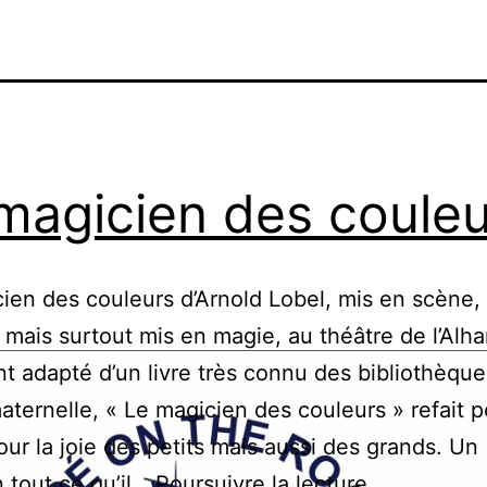
magicien des couleu
ien des couleurs d’Arnold Lobel, mis en scène,
mais surtout mis en magie, au théâtre de l’Alh
t adapté d’un livre très connu des bibliothèqu
maternelle, « Le magicien des couleurs » refait 
ur la joie des petits mais aussi des grands. Un
Le
 tout ce qu’il…
Poursuivre la lecture