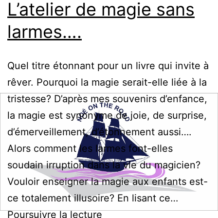
L’atelier de magie sans
larmes….
Quel titre étonnant pour un livre qui invite à
rêver. Pourquoi la magie serait-elle liée à la
tristesse? D’après mes souvenirs d’enfance,
la magie est synonyme de joie, de surprise,
d’émerveillement, d’étonnement aussi….
Alors comment les larmes font-elles
soudain irruption dans la vie du magicien?
Vouloir enseigner la magie aux enfants est-
ce totalement illusoire? En lisant ce…
L’atelier
Poursuivre la lecture