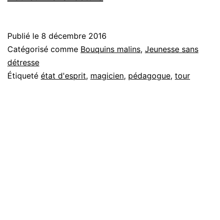
de
magie
Publié le
8 décembre 2016
sans
Catégorisé comme
Bouquins malins
,
Jeunesse sans
larmes….
détresse
Étiqueté
état d'esprit
,
magicien
,
pédagogue
,
tour