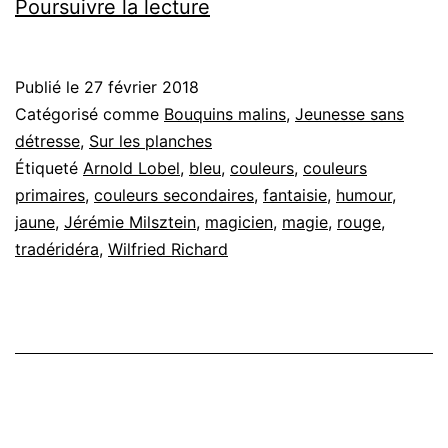
Le
Poursuivre la lecture
magicien
des
Publié le
27 février 2018
couleurs
Catégorisé comme
Bouquins malins
,
Jeunesse sans
détresse
,
Sur les planches
Étiqueté
Arnold Lobel
,
bleu
,
couleurs
,
couleurs
primaires
,
couleurs secondaires
,
fantaisie
,
humour
,
jaune
,
Jérémie Milsztein
,
magicien
,
magie
,
rouge
,
tradéridéra
,
Wilfried Richard