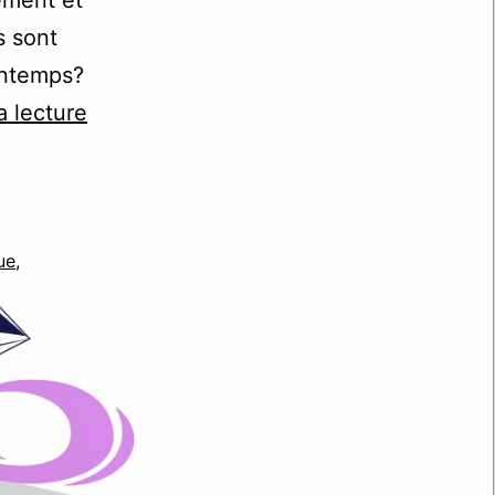
ns sont
intemps?
Bonnes
a lecture
résolutions
2017
ue
,