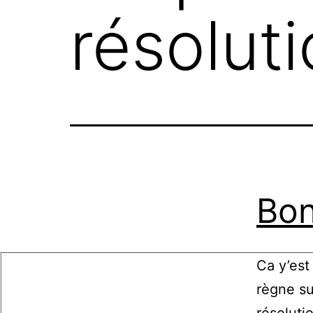
résolut
Bon
Ca y’est
règne su
résoluti