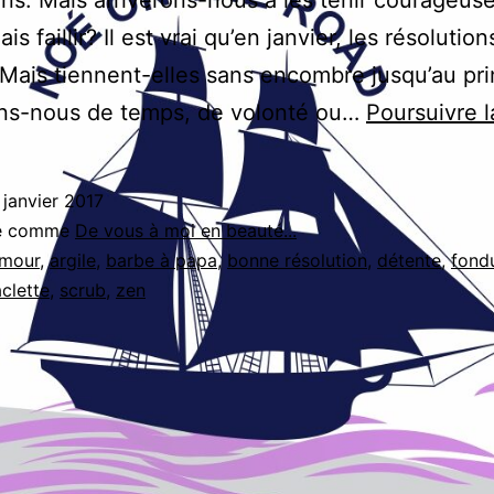
is faillir? Il est vrai qu’en janvier, les résolutio
 Mais tiennent-elles sans encombre jusqu’au pr
s-nous de temps, de volonté ou…
Poursuivre l
 janvier 2017
sé comme
De vous à moi en beauté...
mour
,
argile
,
barbe à papa
,
bonne résolution
,
détente
,
fond
aclette
,
scrub
,
zen