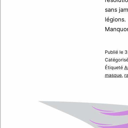
sans jama
légions.
Manquon
Publié le
3
Catégori
Étiqueté
A
masque
,
r