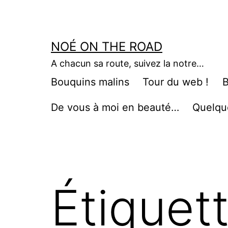
Aller
au
contenu
NOÉ ON THE ROAD
A chacun sa route, suivez la notre…
Bouquins malins
Tour du web !
B
De vous à moi en beauté…
Quelqu
Étiquet