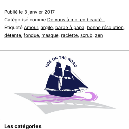
2
Publié le
3 janvier 2017
Catégorisé comme
De vous à moi en beauté...
Étiqueté
Amour
,
argile
,
barbe à papa
,
bonne résolution
,
détente
,
fondue
,
masque
,
raclette
,
scrub
,
zen
Les catégories