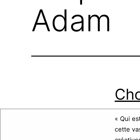
Adam
Cho
« Qui es
cette va
créative