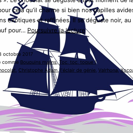
 pour cela qu’il charme si bien nos papilles avide
s exotiques et raffinées. Il se déguste noir, au l
Chocolat
sauf pour…
Poursuivre la lecture
Christophe
Adam
8 octobre 2017
sé comme
Bouquins malins
,
Toc, toc, toque !
hocolat
,
Christophe Adam
,
l'éclair de génie
,
Valrhona
,
Xocoa