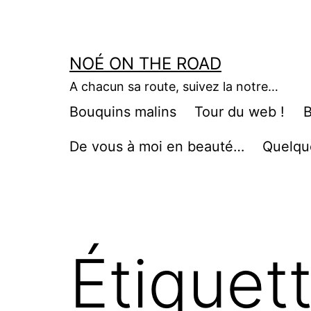
Aller
au
contenu
NOÉ ON THE ROAD
A chacun sa route, suivez la notre…
Bouquins malins
Tour du web !
B
De vous à moi en beauté…
Quelqu
Étiquet