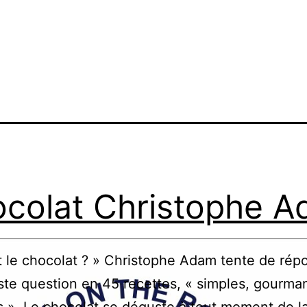
colat Christophe 
t le chocolat ? » Christophe Adam tente de rép
ste question en 45 recettes, « simples, gourma
s ». Le chocolat se déguste à tout moment de l