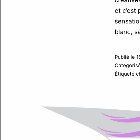
et c’est
sensation
blanc, 
Publié le
1
Catégori
Étiqueté
c