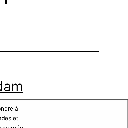
Adam
ondre à
ndes et
a journée