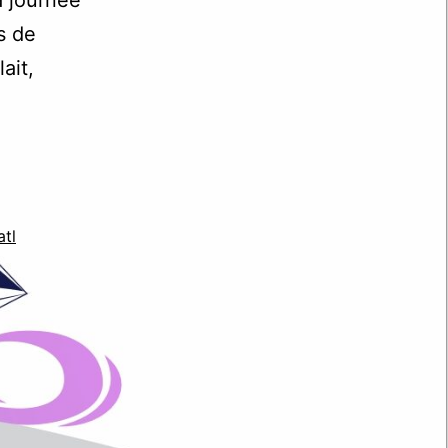
s de
ait,
tl