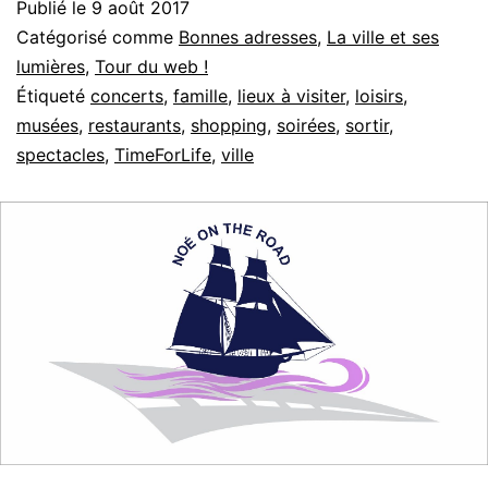
Publié le
9 août 2017
Catégorisé comme
Bonnes adresses
,
La ville et ses
lumières
,
Tour du web !
Étiqueté
concerts
,
famille
,
lieux à visiter
,
loisirs
,
musées
,
restaurants
,
shopping
,
soirées
,
sortir
,
spectacles
,
TimeForLife
,
ville