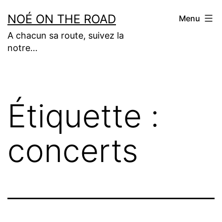
Aller
NOÉ ON THE ROAD
Menu
au
A chacun sa route, suivez la
contenu
notre…
Étiquette :
concerts