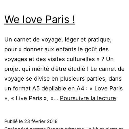
We love Paris !
Un carnet de voyage, léger et pratique,
pour « donner aux enfants le goût des
voyages et des visites culturelles » ? Un
projet qui mérité d’être étudié ! Le carnet de
voyage se divise en plusieurs parties, dans
un format A5 dépliable en A4 : « Love Paris
We
», « Live Paris », «…
Poursuivre la lecture
love
Paris
Publié le
23 février 2018
!
Catégorisé comme
Bonnes adresses
,
La Muse s'amuse