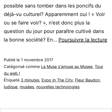
possible sans tomber dans les poncifs du
déjà-vu culturel? Apparemment oui ! « Voir
ou se faire voir? », n’est donc plus la
question du jour pour paraître cultivé dans
E
la bonne société? En…
Poursuivre la lecture
In
T
Publié le
1 novembre 2017
Ci
Catégorisé comme
La Muse s'amuse au Musee
,
Tour
du web !
Étiqueté
3 minutes
,
Expo In The City
,
Fleur Baudon
,
ludique
,
musées
,
nouvelles technologies