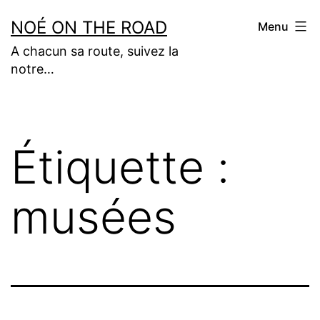
Aller
NOÉ ON THE ROAD
Menu
au
A chacun sa route, suivez la
contenu
notre…
Étiquette :
musées