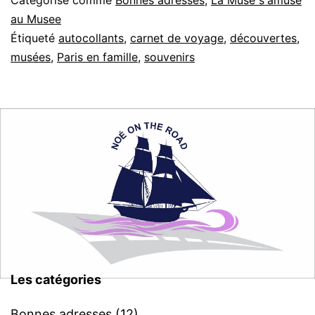
au Musee
Étiqueté
autocollants
,
carnet de voyage
,
découvertes
,
musées
,
Paris en famille
,
souvenirs
Les catégories
Bonnes adresses
(12)