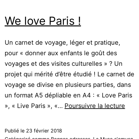
We love Paris !
Un carnet de voyage, léger et pratique,
pour « donner aux enfants le goût des
voyages et des visites culturelles » ? Un
projet qui mérité d’être étudié ! Le carnet de
voyage se divise en plusieurs parties, dans
un format A5 dépliable en A4 : « Love Paris
We
», « Live Paris », «…
Poursuivre la lecture
love
Paris
Publié le
23 février 2018
!
Catégorisé comme
Bonnes adresses
,
La Muse s'amuse