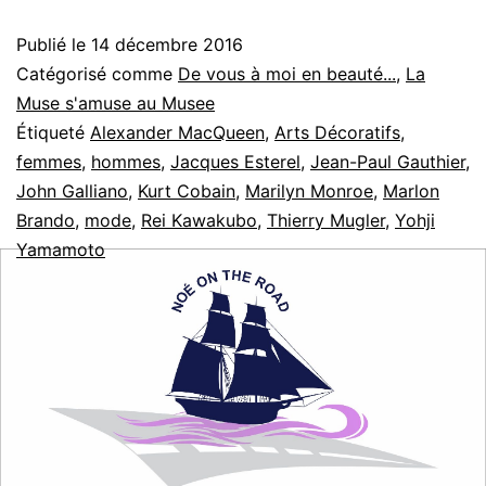
exigée
Publié le
14 décembre 2016
!
Catégorisé comme
De vous à moi en beauté...
,
La
Muse s'amuse au Musee
Étiqueté
Alexander MacQueen
,
Arts Décoratifs
,
femmes
,
hommes
,
Jacques Esterel
,
Jean-Paul Gauthier
,
John Galliano
,
Kurt Cobain
,
Marilyn Monroe
,
Marlon
Brando
,
mode
,
Rei Kawakubo
,
Thierry Mugler
,
Yohji
Yamamoto