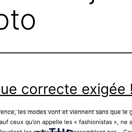
oto
ue correcte exigée 
ence, les modes vont et viennent sans que le 
sauf ceux qu’on appelle les « fashionistas », ne 
Pourtant les modes ne se ressemblent pas… Ce