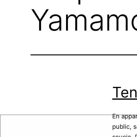
Yamam
Ten
En appar
public, 
soucie. 