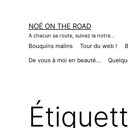
Aller
au
contenu
NOÉ ON THE ROAD
A chacun sa route, suivez la notre…
Bouquins malins
Tour du web !
B
De vous à moi en beauté…
Quelqu
Étiquet