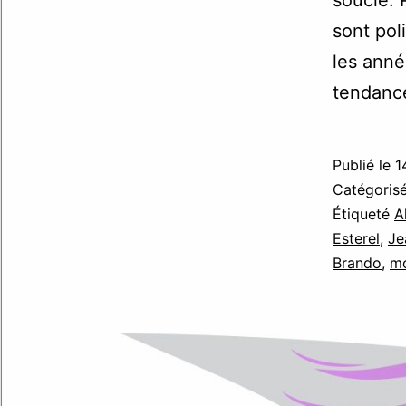
sont pol
les anné
tendanc
Publié le
1
Catégori
Étiqueté
A
Esterel
,
Je
Brando
,
m